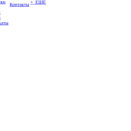
ики
+ ЕЩЕ
Контакты
и
ы
каты