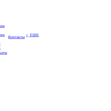
нии
ики
+ ЕЩЕ
Контакты
и
ы
каты