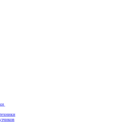
ки
техники
узчиков