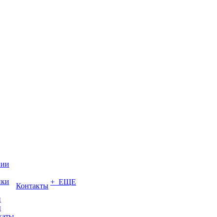
нии
ики
+ ЕЩЕ
Контакты
и
ы
каты