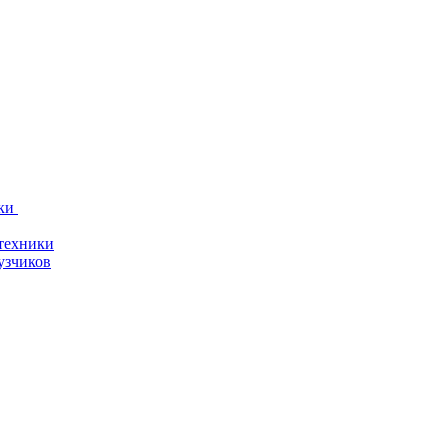
ки
техники
узчиков