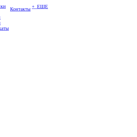
ики
+ ЕЩЕ
Контакты
и
ы
каты