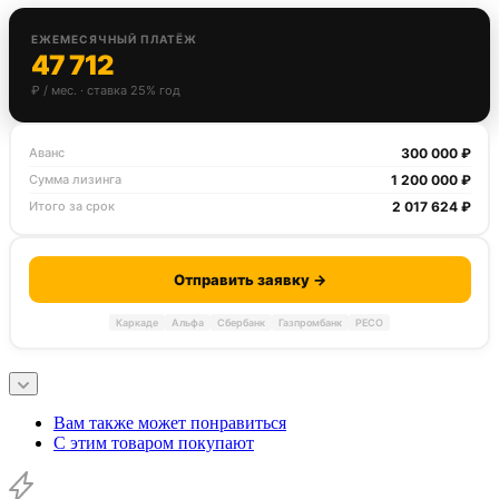
ЕЖЕМЕСЯЧНЫЙ ПЛАТЁЖ
47 712
₽ / мес. · ставка 25% год
300 000 ₽
Аванс
1 200 000 ₽
Сумма лизинга
2 017 624 ₽
Итого за срок
Отправить заявку →
Каркаде
Альфа
Сбербанк
Газпромбанк
РЕСО
Вам также может понравиться
С этим товаром покупают