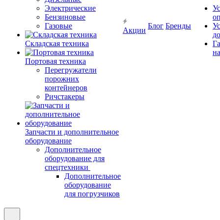
Электрические
У
Бензиновые
о
Газовые
Блог
Бренды
У
Акции
д
Складская техника
Г
на
Портовая техника
Перегружатели
порожних
контейнеров
Ричстакеры
Запчасти и дополнительное
оборудование
Дополнительное
оборудование для
спецтехники
Дополнительное
оборудование
для погрузчиков