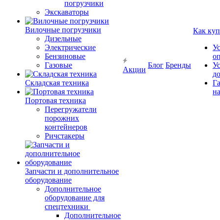
погрузчики
Экскаваторы
Вилочные погрузчики
Как куп
Дизельные
Электрические
У
Бензиновые
о
Газовые
Блог
Бренды
У
Акции
д
Складская техника
Г
на
Портовая техника
Перегружатели
порожних
контейнеров
Ричстакеры
Запчасти и дополнительное
оборудование
Дополнительное
оборудование для
спецтехники
Дополнительное