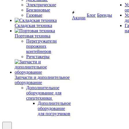
Электрические
У
Бензиновые
о
Газовые
Блог
Бренды
У
Акции
д
Складская техника
Г
на
Портовая техника
Перегружатели
порожних
контейнеров
Ричстакеры
Запчасти и дополнительное
оборудование
Дополнительное
оборудование для
спецтехники
Дополнительное
оборудование
для погрузчиков