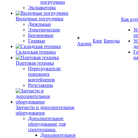
погрузчики
Экскаваторы
Вилочные погрузчики
Как куп
Дизельные
Электрические
У
Бензиновые
о
Газовые
Блог
Бренды
У
Акции
д
Складская техника
Г
на
Портовая техника
Перегружатели
порожних
контейнеров
Ричстакеры
Запчасти и дополнительное
оборудование
Дополнительное
оборудование для
спецтехники
Дополнительное