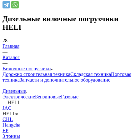
Дизельные вилочные погрузчики
HELI
28
Главная
—
Каталог
—
Вилочные погрузчики
Дорожно строительная техника
Складская техника
Портовая
техника
Запчасти и дополнительное оборудование
—
Дизельные
Электрические
Бензиновые
Газовые
—
HELI
JAC
HELI
CHL
Hangcha
EP
3 тонны