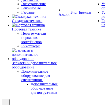
Электрические
У
Бензиновые
о
Газовые
Блог
Бренды
У
Акции
д
Складская техника
Г
на
Портовая техника
Перегружатели
порожних
контейнеров
Ричстакеры
Запчасти и дополнительное
оборудование
Дополнительное
оборудование для
спецтехники
Дополнительное
оборудование
для погрузчиков