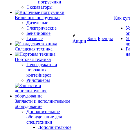
погрузчики
Экскаваторы
Вилочные погрузчики
Как куп
Дизельные
Электрические
У
Бензиновые
о
Газовые
Блог
Бренды
У
Акции
д
Складская техника
Г
на
Портовая техника
Перегружатели
порожних
контейнеров
Ричстакеры
Запчасти и дополнительное
оборудование
Дополнительное
оборудование для
спецтехники
Дополнительное