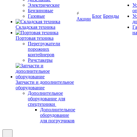
Электрические
У
Бензиновые
о
Газовые
Блог
Бренды
У
Акции
д
Складская техника
Г
на
Портовая техника
Перегружатели
порожних
контейнеров
Ричстакеры
Запчасти и дополнительное
оборудование
Дополнительное
оборудование для
спецтехники
Дополнительное
оборудование
для погрузчиков