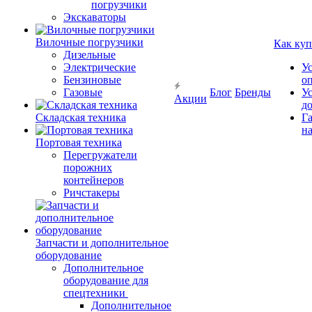
погрузчики
Экскаваторы
Вилочные погрузчики
Как куп
Дизельные
Электрические
У
Бензиновые
о
Газовые
Блог
Бренды
У
Акции
д
Складская техника
Г
на
Портовая техника
Перегружатели
порожних
контейнеров
Ричстакеры
Запчасти и дополнительное
оборудование
Дополнительное
оборудование для
спецтехники
Дополнительное