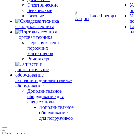
Электрические
У
Бензиновые
о
Газовые
Блог
Бренды
У
Акции
д
Складская техника
Г
на
Портовая техника
Перегружатели
порожних
контейнеров
Ричстакеры
Запчасти и дополнительное
оборудование
Дополнительное
оборудование для
спецтехники
Дополнительное
оборудование
для погрузчиков