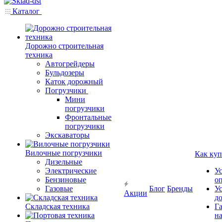
Каталог
Дорожно строительная
техника
Автогрейдеры
Бульдозеры
Каток дорожный
Погрузчики
Мини
погрузчики
Фронтальные
погрузчики
Экскаваторы
Вилочные погрузчики
Как куп
Дизельные
Электрические
У
Бензиновые
о
Газовые
Блог
Бренды
У
Акции
д
Складская техника
Г
на