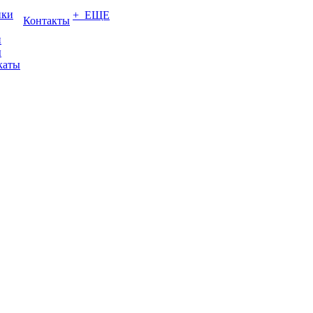
ики
+ ЕЩЕ
Контакты
и
ы
каты