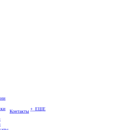
нии
ики
+ ЕЩЕ
Контакты
и
ы
каты