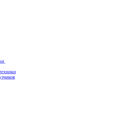
ки
техники
узчиков