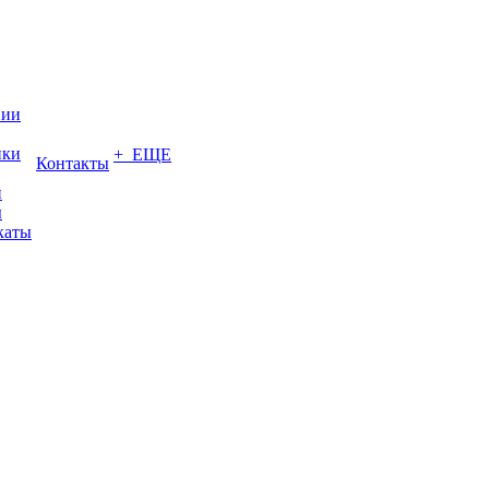
нии
ики
+ ЕЩЕ
Контакты
и
ы
каты