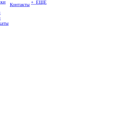
ики
+ ЕЩЕ
Контакты
и
ы
каты