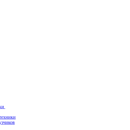
ки
техники
узчиков