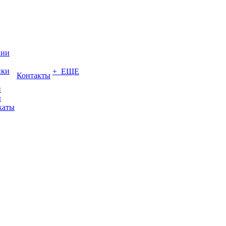
нии
ики
+ ЕЩЕ
Контакты
и
ы
каты