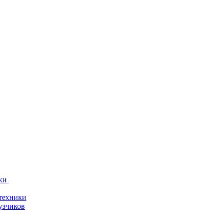
ки
техники
узчиков