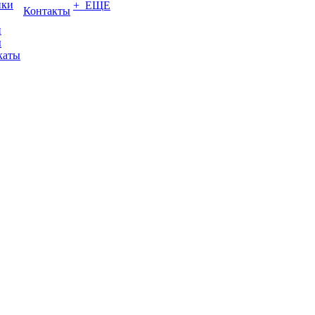
ики
+ ЕЩЕ
Контакты
и
ы
каты