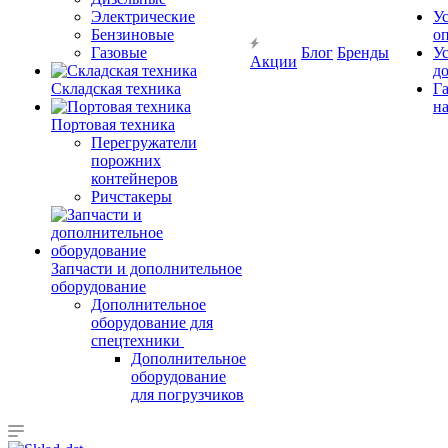
Электрические
У
Бензиновые
о
Газовые
Блог
Бренды
У
Акции
д
Складская техника
Г
на
Портовая техника
Перегружатели
порожних
контейнеров
Ричстакеры
Запчасти и дополнительное
оборудование
Дополнительное
оборудование для
спецтехники
Дополнительное
оборудование
для погрузчиков