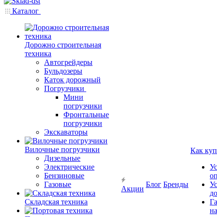
Каталог
Дорожно строительная
техника
Автогрейдеры
Бульдозеры
Каток дорожный
Погрузчики
Мини
погрузчики
Фронтальные
погрузчики
Экскаваторы
Вилочные погрузчики
Как куп
Дизельные
Электрические
У
Бензиновые
о
Газовые
Блог
Бренды
У
Акции
д
Складская техника
Г
на