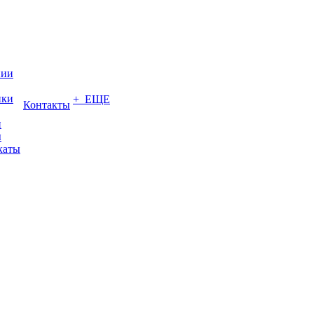
нии
ики
+ ЕЩЕ
Контакты
и
ы
каты