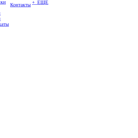
ики
+ ЕЩЕ
Контакты
и
ы
каты