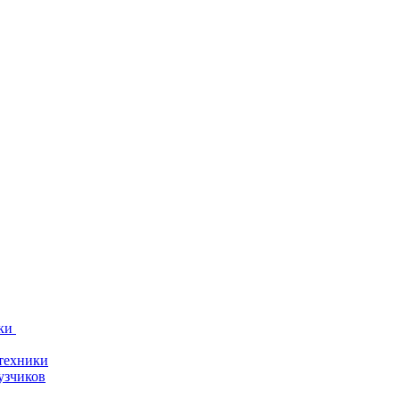
ки
техники
узчиков