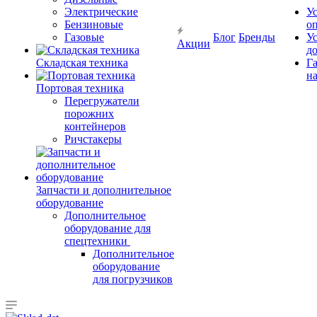
Электрические
У
Бензиновые
о
Газовые
Блог
Бренды
У
Акции
д
Складская техника
Г
на
Портовая техника
Перегружатели
порожних
контейнеров
Ричстакеры
Запчасти и дополнительное
оборудование
Дополнительное
оборудование для
спецтехники
Дополнительное
оборудование
для погрузчиков