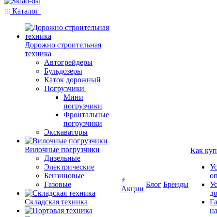
Каталог
Дорожно строительная
техника
Автогрейдеры
Бульдозеры
Каток дорожный
Погрузчики
Мини
погрузчики
Фронтальные
погрузчики
Экскаваторы
Вилочные погрузчики
Как куп
Дизельные
Электрические
У
Бензиновые
о
Газовые
Блог
Бренды
У
Акции
д
Складская техника
Г
на