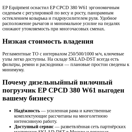
EP Equipment оснастил EP CPCD 380 W61 эргономичным
сиденьем с регулировкой по весу и росту, панорамным
остеклением козырька и гидроусилителем руля. Удобное
расположение рычагов и минимальное усилие на педалях
снижают утомляемость при многочасовых сменах.
Низкая стоимость владения
Регламентные ТО с интервалом 250/500/1000 м/ч, ключевые
узлы легко доступны. На складе SKLAD‑DST всегда есть
фильтры, ремни и расходники — плановые простои сведены к
минимуму.
Почему дизельныйный вилочный
погрузчик EP CPCD 380 W61 выгоден
вашему бизнесу
Надёжность
— усиленная рама и качественные
комплектующие рассчитаны на многолетнюю
интенсивную работу.
Доступный сервис
— разветвлённая сеть партнёрских
мастерских SKLAD‑DST в Москве и регионах.