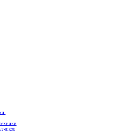
ки
техники
узчиков