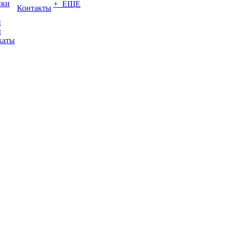
ики
+ ЕЩЕ
Контакты
и
ы
каты