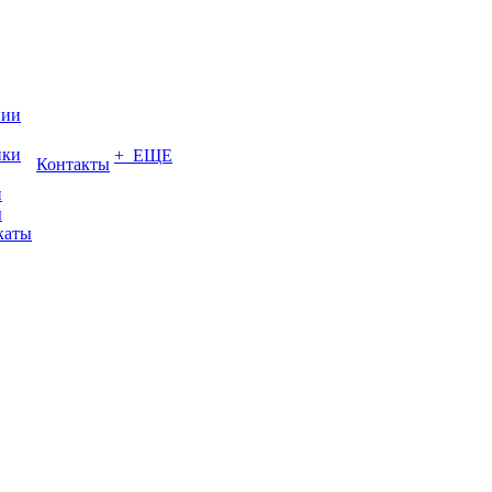
нии
ики
+ ЕЩЕ
Контакты
и
ы
каты