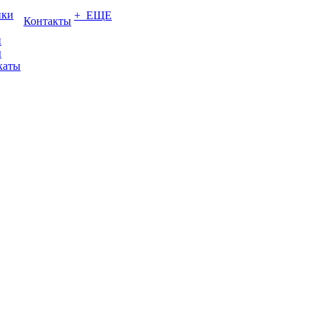
ики
+ ЕЩЕ
Контакты
и
ы
каты