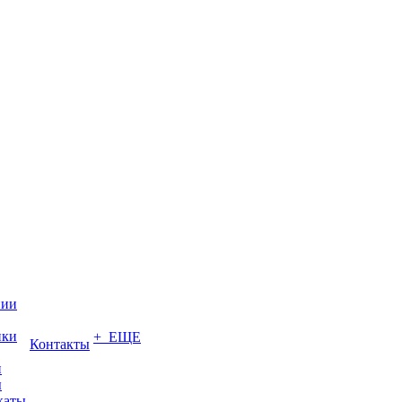
нии
ики
+ ЕЩЕ
Контакты
и
ы
каты