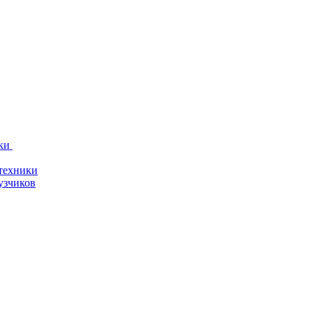
ки
техники
узчиков