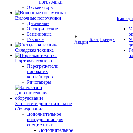
погрузчики
Экскаваторы
Вилочные погрузчики
Как куп
Дизельные
Электрические
У
Бензиновые
о
Газовые
Блог
Бренды
У
Акции
д
Складская техника
Г
на
Портовая техника
Перегружатели
порожних
контейнеров
Ричстакеры
Запчасти и дополнительное
оборудование
Дополнительное
оборудование для
спецтехники
Дополнительное