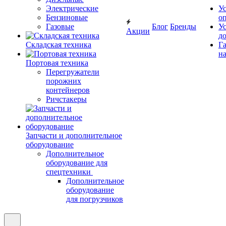
Электрические
У
Бензиновые
о
Газовые
Блог
Бренды
У
Акции
д
Складская техника
Г
на
Портовая техника
Перегружатели
порожних
контейнеров
Ричстакеры
Запчасти и дополнительное
оборудование
Дополнительное
оборудование для
спецтехники
Дополнительное
оборудование
для погрузчиков