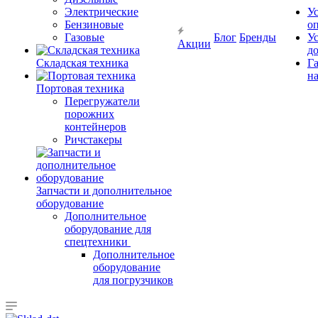
Электрические
У
Бензиновые
о
Газовые
Блог
Бренды
У
Акции
д
Складская техника
Г
на
Портовая техника
Перегружатели
порожних
контейнеров
Ричстакеры
Запчасти и дополнительное
оборудование
Дополнительное
оборудование для
спецтехники
Дополнительное
оборудование
для погрузчиков