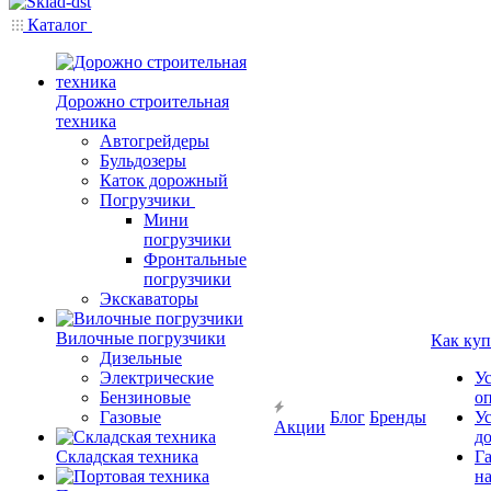
Каталог
Дорожно строительная
техника
Автогрейдеры
Бульдозеры
Каток дорожный
Погрузчики
Мини
погрузчики
Фронтальные
погрузчики
Экскаваторы
Вилочные погрузчики
Как куп
Дизельные
Электрические
У
Бензиновые
о
Газовые
Блог
Бренды
У
Акции
д
Складская техника
Г
на