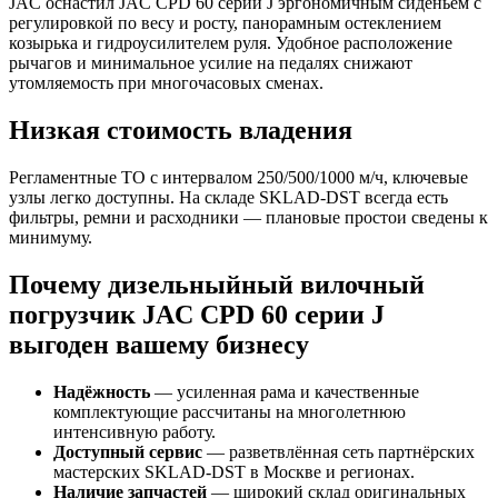
JAC оснастил JAC CPD 60 серии J эргономичным сиденьем с
регулировкой по весу и росту, панорамным остеклением
козырька и гидроусилителем руля. Удобное расположение
рычагов и минимальное усилие на педалях снижают
утомляемость при многочасовых сменах.
Низкая стоимость владения
Регламентные ТО с интервалом 250/500/1000 м/ч, ключевые
узлы легко доступны. На складе SKLAD‑DST всегда есть
фильтры, ремни и расходники — плановые простои сведены к
минимуму.
Почему дизельныйный вилочный
погрузчик JAC CPD 60 серии J
выгоден вашему бизнесу
Надёжность
— усиленная рама и качественные
комплектующие рассчитаны на многолетнюю
интенсивную работу.
Доступный сервис
— разветвлённая сеть партнёрских
мастерских SKLAD‑DST в Москве и регионах.
Наличие запчастей
— широкий склад оригинальных