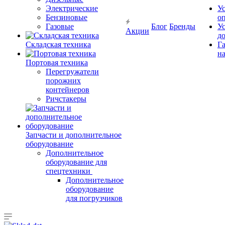
Электрические
У
Бензиновые
о
Газовые
Блог
Бренды
У
Акции
д
Складская техника
Г
на
Портовая техника
Перегружатели
порожних
контейнеров
Ричстакеры
Запчасти и дополнительное
оборудование
Дополнительное
оборудование для
спецтехники
Дополнительное
оборудование
для погрузчиков