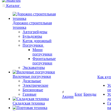
Каталог
Дорожно строительная
техника
Автогрейдеры
Бульдозеры
Каток дорожный
Погрузчики
Мини
погрузчики
Фронтальные
погрузчики
Экскаваторы
Вилочные погрузчики
Как куп
Дизельные
Электрические
У
Бензиновые
о
Газовые
Блог
Бренды
У
Акции
д
Складская техника
Г
на