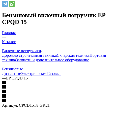
Бензиновый вилочный погрузчик EP
CPQD 15
Главная
—
Каталог
—
Вилочные погрузчики
Дорожно строительная техника
Складская техника
Портовая
техника
Запчасти и дополнительное оборудование
—
Бензиновые
Дизельные
Электрические
Газовые
—
EP CPQD 15
Артикул:
CPCD15T8-GK21