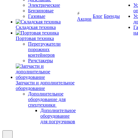
Электрические
У
Бензиновые
о
Газовые
Блог
Бренды
У
Акции
д
Складская техника
Г
на
Портовая техника
Перегружатели
порожних
контейнеров
Ричстакеры
Запчасти и дополнительное
оборудование
Дополнительное
оборудование для
спецтехники
Дополнительное
оборудование
для погрузчиков