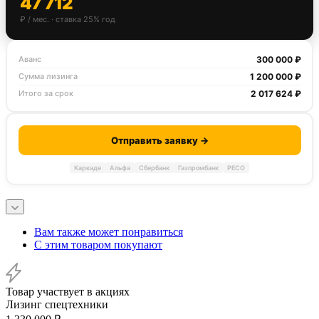
47 712
₽ / мес. · ставка 25% год
300 000 ₽
Аванс
1 200 000 ₽
Сумма лизинга
2 017 624 ₽
Итого за срок
Отправить заявку →
Каркаде
Альфа
Сбербанк
Газпромбанк
РЕСО
Вам также может понравиться
С этим товаром покупают
Товар участвует в акциях
Лизинг спецтехники