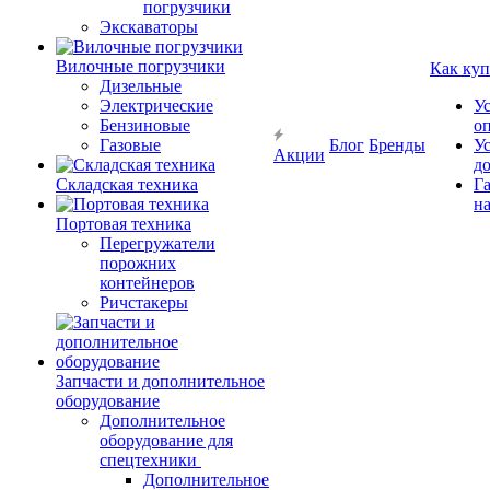
погрузчики
Экскаваторы
Вилочные погрузчики
Как куп
Дизельные
Электрические
У
Бензиновые
о
Газовые
Блог
Бренды
У
Акции
д
Складская техника
Г
на
Портовая техника
Перегружатели
порожних
контейнеров
Ричстакеры
Запчасти и дополнительное
оборудование
Дополнительное
оборудование для
спецтехники
Дополнительное